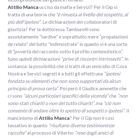
Attilio Manca
ucciso da mafia e Servizi? Per il Gip si
tratta di una teoria che
“è rimasta al livello del sospetto, al
più dell'ipotesi”
. Le dichiarazioni dei collaboratori di
giustizia? Per la dottoressa Tamburelli sono
assolutamente “tardive” e soprattutto mere “propalazioni
de relato” del tutto “indimostrate” in quanto vi è una sorta
di “povertà del racconto sotto il profilo contenutistico”.
Sono quindi dichiarazioni
“prive di riscontri intrinsechi”
. In
sostanza: la possibilità che si tratti di un omicidio di Cosa
Nostra e Servizi segreti è a tutti gli effetti una
“ipotesi
fondata su elementi che non sono supportati da alcun
principio di prova certa”
. Poi però il Giudice ammette che
ci sono
“alcuni particolari specifici della vicenda”
che
“non
sono stati chiariti o non del tutto chiariti”
, ma
“ciò non
consente di andare oltre lo spettro di sospetti o ipotesi”
. Il
mancinismo di
Attilio Manca
? Per Il Gip non è così
tassativo in quanto
“risultano diverse testimoninze
raccolte”
al processo di Viterbo
“rese dagli amici di