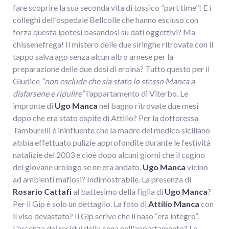
fare scoprire la sua seconda vita di tossico “part time”! E i
colleghi dell'ospedale Bellcolle che hanno escluso con
forza questa ipotesi basandosi su dati oggettivi? Ma
chissenefrega! Il mistero delle due siringhe ritrovate con il
tappo salva ago senza alcun altro arnese per la
preparazione delle due dosi di eroina? Tutto questo per il
Giudice
“non esclude che sia stato lo stesso Manca a
disfarsene e ripulire”
l'appartamento di Viterbo. Le
impronte di
Ugo Manca
nel bagno ritrovate due mesi
dopo che era stato ospite di Attilio? Per la dottoressa
Tamburelli è ininfluente che la madre del medico siciliano
abbia effettuato pulizie approfondite durante le festività
natalizie del 2003 e cioè dopo alcuni giorni che il cugino
del giovane urologo se ne era andato.
Ugo Manca
vicino
ad ambienti mafiosi? Indimostrabile. La presenza di
Rosario Cattafi
al battesimo della figlia di
Ugo Manca
?
Per il Gip è solo un dettaglio. La foto di
Attilio Manca
con
il viso devastato? Il Gip scrive che il naso “era integro”.
L'assenza dei residui della cena nell'appartamento? Le