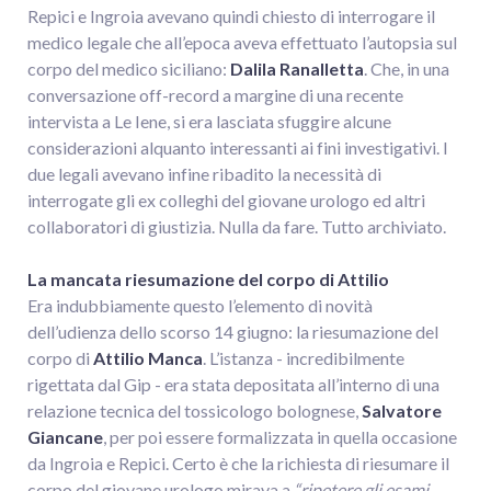
Repici e Ingroia avevano quindi chiesto di interrogare il
medico legale che all’epoca aveva effettuato l’autopsia sul
corpo del medico siciliano:
Dalila Ranalletta
. Che, in una
conversazione off-record a margine di una recente
intervista a Le Iene, si era lasciata sfuggire alcune
considerazioni alquanto interessanti ai fini investigativi. I
due legali avevano infine ribadito la necessità di
interrogate gli ex colleghi del giovane urologo ed altri
collaboratori di giustizia. Nulla da fare. Tutto archiviato.
La mancata riesumazione del corpo di Attilio
Era indubbiamente questo l’elemento di novità
dell’udienza dello scorso 14 giugno: la riesumazione del
corpo di
Attilio Manca
. L’istanza - incredibilmente
rigettata dal Gip - era stata depositata all’interno di una
relazione tecnica del tossicologo bolognese,
Salvatore
Giancane
, per poi essere formalizzata in quella occasione
da Ingroia e Repici. Certo è che la richiesta di riesumare il
corpo del giovane urologo mirava a
“ripetere gli esami