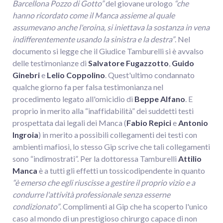
Barcellona Pozzo di Gotto”
del giovane urologo
“che
hanno ricordato come il Manca assieme al quale
assumevano anche l'eroina, si iniettava la sostanza in vena
indifferentemente usando la sinistra e la destra”
. Nel
documento si legge che il Giudice Tamburelli si è avvalso
delle testimonianze di
Salvatore Fugazzotto
,
Guido
Ginebri
e
Lelio Coppolino
. Quest'ultimo condannato
qualche giorno fa per falsa testimonianza nel
procedimento legato all'omicidio di
Beppe Alfano
. E
proprio in merito alla “inaffidabilità” dei suddetti testi
prospettata dai legali dei Manca (
Fabio Repici
e
Antonio
Ingroia
) in merito a possibili collegamenti dei testi con
ambienti mafiosi, lo stesso Gip scrive che tali collegamenti
sono “indimostrati”. Per la dottoressa Tamburelli
Attilio
Manca
è a tutti gli effetti un tossicodipendente in quanto
“è emerso che egli riuscisse a gestire il proprio vizio e a
condurre l'attività professionale senza esserne
condizionato”
. Complimenti al Gip che ha scoperto l'unico
caso al mondo di un prestigioso chirurgo capace di non