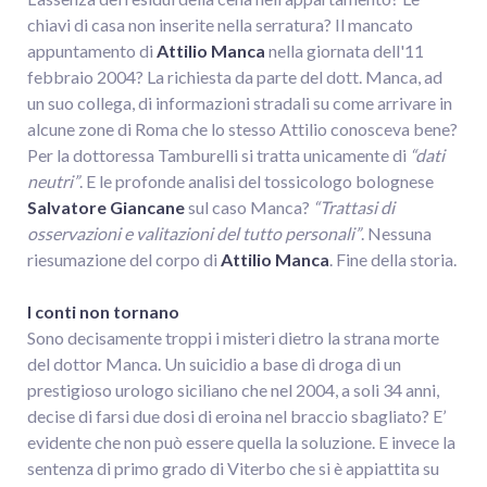
chiavi di casa non inserite nella serratura? Il mancato
appuntamento di
Attilio Manca
nella giornata dell'11
febbraio 2004? La richiesta da parte del dott. Manca, ad
un suo collega, di informazioni stradali su come arrivare in
alcune zone di Roma che lo stesso Attilio conosceva bene?
Per la dottoressa Tamburelli si tratta unicamente di
“dati
neutri”
. E le profonde analisi del tossicologo bolognese
Salvatore Giancane
sul caso Manca?
“Trattasi di
osservazioni e valitazioni del tutto personali”
. Nessuna
riesumazione del corpo di
Attilio Manca
. Fine della storia.
I conti non tornano
Sono decisamente troppi i misteri dietro la strana morte
del dottor Manca. Un suicidio a base di droga di un
prestigioso urologo siciliano che nel 2004, a soli 34 anni,
decise di farsi due dosi di eroina nel braccio sbagliato? E’
evidente che non può essere quella la soluzione. E invece la
sentenza di primo grado di Viterbo che si è appiattita su