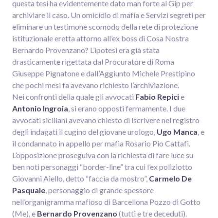
questa tesi ha evidentemente dato man forte al Gip per
archiviare il caso. Un omicidio di mafia e Servizi segreti per
eliminare un testimone scomodo della rete di protezione
istituzionale eretta attorno all’ex boss di Cosa Nostra
Bernardo Provenzano? L’ipotesi era già stata
drasticamente rigettata dal Procuratore di Roma
Giuseppe Pignatone e dall’Aggiunto Michele Prestipino
che pochi mesi fa avevano richiesto l’archiviazione.
Nei confronti della quale gli avvocati
Fabio Repici
e
Antonio Ingroia
, si erano opposti fermamente. I due
avvocati siciliani avevano chiesto di iscrivere nel registro
degli indagati il cugino del giovane urologo,
Ugo Manca
, e
il condannato in appello per mafia Rosario Pio Cattafi.
L’opposizione proseguiva con la richiesta di fare luce su
ben noti personaggi “border-line” tra cui l’ex poliziotto
Giovanni Aiello, detto “faccia da mostro”,
Carmelo De
Pasquale
, personaggio di grande spessore
nell’organigramma mafioso di Barcellona Pozzo di Gotto
(Me), e
Bernardo Provenzano
(tutti e tre deceduti).