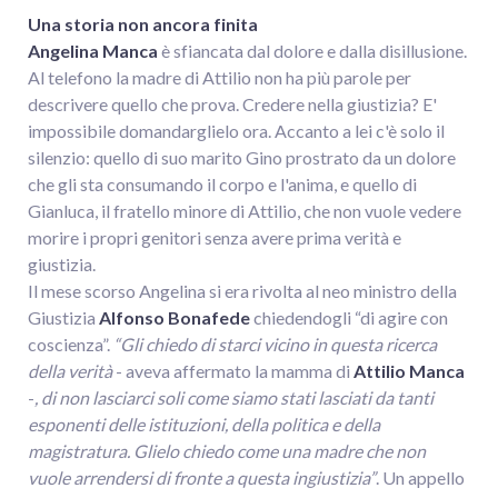
Una storia non ancora finita
Angelina Manca
è sfiancata dal dolore e dalla disillusione.
Al telefono la madre di Attilio non ha più parole per
descrivere quello che prova. Credere nella giustizia? E'
impossibile domandarglielo ora. Accanto a lei c'è solo il
silenzio: quello di suo marito Gino prostrato da un dolore
che gli sta consumando il corpo e l'anima, e quello di
Gianluca, il fratello minore di Attilio, che non vuole vedere
morire i propri genitori senza avere prima verità e
giustizia.
Il mese scorso Angelina si era rivolta al neo ministro della
Giustizia
Alfonso Bonafede
chiedendogli “di agire con
coscienza”.
“Gli chiedo di starci vicino in questa ricerca
della verità
- aveva affermato la mamma di
Attilio Manca
-
, di non lasciarci soli come siamo stati lasciati da tanti
esponenti delle istituzioni, della politica e della
magistratura. Glielo chiedo come una madre che non
vuole arrendersi di fronte a questa ingiustizia”
. Un appello