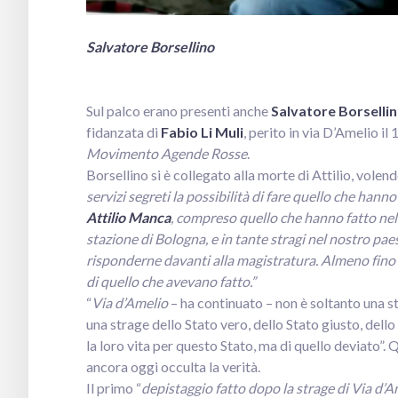
Salvatore Borsellino
Sul palco erano presenti anche
Salvatore Borselli
fidanzata di
Fabio Li Muli
, perito in via D’Amelio il
Movimento Agende Rosse
.
Borsellino si è collegato alla morte di Attilio, vole
servizi segreti la possibilità di fare quello che hann
Attilio Manca
, compreso quello che hanno fatto nella
stazione di Bologna, e in tante stragi nel nostro paes
risponderne davanti alla magistratura. Almeno fino
di quello che avevano fatto.”
“
Via d’Amelio
– ha continuato – non è soltanto una s
una strage dello Stato vero, dello Stato giusto, dello
la loro vita per questo Stato, ma di quello deviato”. 
ancora oggi occulta la verità.
Il primo “
depistaggio fatto dopo la strage di Via d’A