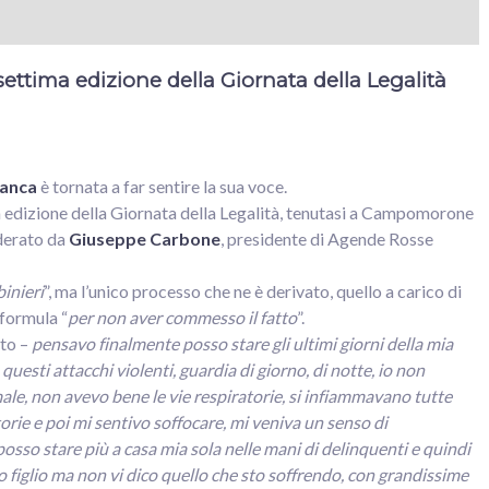
 settima edizione della Giornata della Legalità
anca
è tornata a far sentire la sua voce.
a edizione della Giornata della Legalità, tenutasi a Campomorone
oderato da
Giuseppe Carbone
, presidente di Agende Rosse
inieri
”, ma l’unico processo che ne è derivato, quello a carico di
 formula “
per non aver commesso il fatto
”.
tto –
pensavo finalmente posso stare gli ultimi giorni della mia
questi attacchi violenti, guardia di giorno, di notte, io non
le, non avevo bene le vie respiratorie, si infiammavano tutte
orie e poi mi sentivo soffocare, mi veniva un senso di
sso stare più a casa mia sola nelle mani di delinquenti e quindi
mio figlio ma non vi dico quello che sto soffrendo, con grandissime