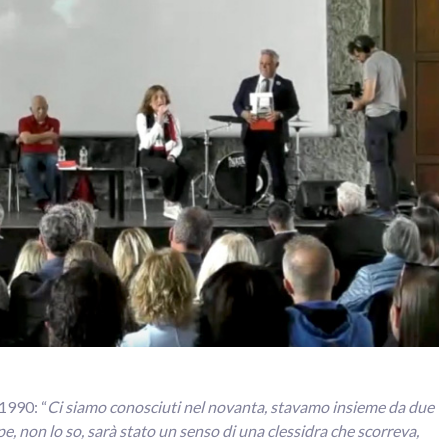
 1990: “
Ci siamo conosciuti nel novanta, stavamo insieme da due
e, non lo so, sarà stato un senso di una clessidra che scorreva,