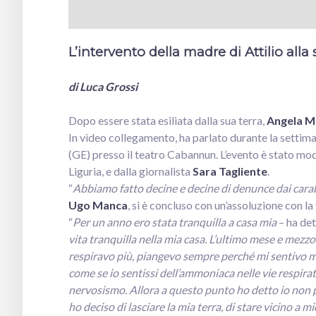
L’intervento della madre di Attilio alla
di Luca Grossi
Dopo essere stata esiliata dalla sua terra,
Angela M
In video collegamento, ha parlato durante la settim
(GE) presso il teatro Cabannun. L’evento è stato m
Liguria, e dalla giornalista
Sara Tagliente
.
“
Abbiamo fatto decine e decine di denunce dai carab
Ugo Manca
, si è concluso con un’assoluzione con la
“
Per un anno ero stata tranquilla a casa mia
– ha de
vita tranquilla nella mia casa. L’ultimo mese e mezzo 
respiravo più, piangevo sempre perché mi sentivo ma
come se io sentissi dell’ammoniaca nelle vie respirat
nervosismo. Allora a questo punto ho detto io non po
ho deciso di lasciare la mia terra, di stare vicino a 