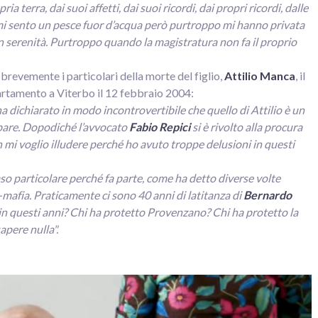
a terra, dai suoi affetti, dai suoi ricordi, dai propri ricordi, dalle
io mi sento un pesce fuor d’acqua però purtroppo mi hanno privata
 con serenità. Purtroppo quando la magistratura non fa il proprio
evemente i particolari della morte del figlio,
Attilio Manca
, il
rtamento a Viterbo il 12 febbraio 2004:
a dichiarato in modo incontrovertibile che quello di Attilio è un
ppare. Dopodiché l’avvocato
Fabio Repici
si è rivolto alla procura
n mi voglio illudere perché ho avuto troppe delusioni in questi
caso particolare perché fa parte, come ha detto diverse volte
to-mafia. Praticamente ci sono 40 anni di latitanza di
Bernardo
n questi anni? Chi ha protetto Provenzano? Chi ha protetto la
apere nulla".