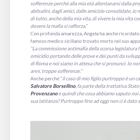
sofferenze perché alla mia età allontanarsi dalla propri
abitudini, dagli amici, dalle amicizie consolidate, 
di tutto, anche della mia vita, di vivere la mia vita
dovere la mafia si rafforza.”
Con profonda amarezza, Angela ha anche ricordato br
famoso medico siciliano trovato morto nel suo appa
“La commissione antimafia della scorsa legislatura h
omicidio portando delle prove e dei punti da svilu
di Roma e noi siamo in attesa che si pronunci. Io no
anni, troppe sofferenze.”
Anche perché “
il caso di mio figlio purtroppo è un 
Salvatore Borsellino
, fa parte della trattativa Sta
Provenzano
e quindi che cosa abbiamo saputo noi i
sua latitanza? Purtroppo fino ad oggi non ci è dato s