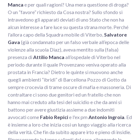
Manca
e per quali ragioni? Una mera questione di droga?
O un “favore” richiesto da Cosa nostra? Sullo sfondo si
intravedono gli apparati deviati di uno Stato che non ha
alcun interesse a fare luce su questa strana morte. Perché
l'allora capo della Squadra mobile di Viterbo,
Salvatore
Gava
(già condannato per un falso verbale all’epoca delle
violenze alla scuola Diaz), aveva mentito sulla (falsa)
presenza di
Attilio Manca
all’ospedale di Viterbo nel
periodo durante il quale Provenzano veniva operato alla
prostata in Francia? Dietro le quinte si muovono anche
quegli ambienti “ibridi” di Barcellona Pozzo di Gotto da
sempre crocevia di trame oscure di mafia e massoneria. Di
contraltare ci sono due genitori ed un fratello che non
hanno mai creduto alla tesi del suicidio e che da anni si
battono per avere giustizia assieme a due indomiti
avvocati come
Fabio Repici
e l'ex pm
Antonio Ingroia
. Ed
è insieme a loro che inizia così un lungo viaggio alla ricerca
della verità. Che fin da subito appare irto e pieno di insidie.
Ripercorrendo le tappe salienti del caso, rileggendo le