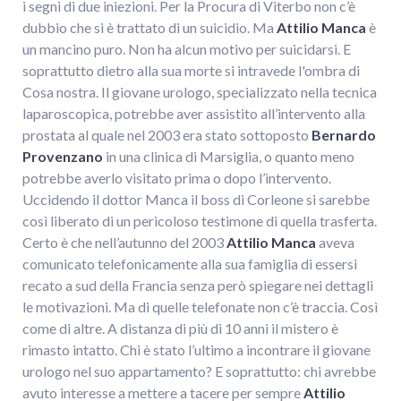
i segni di due iniezioni. Per la Procura di Viterbo non c’è
dubbio che si è trattato di un suicidio. Ma
Attilio Manca
è
un mancino puro. Non ha alcun motivo per suicidarsi. E
soprattutto dietro alla sua morte si intravede l'ombra di
Cosa nostra. Il giovane urologo, specializzato nella tecnica
laparoscopica, potrebbe aver assistito all’intervento alla
prostata al quale nel 2003 era stato sottoposto
Bernardo
Provenzano
in una clinica di Marsiglia, o quanto meno
potrebbe averlo visitato prima o dopo l’intervento.
Uccidendo il dottor Manca il boss di Corleone si sarebbe
così liberato di un pericoloso testimone di quella trasferta.
Certo è che nell’autunno del 2003
Attilio Manca
aveva
comunicato telefonicamente alla sua famiglia di essersi
recato a sud della Francia senza però spiegare nei dettagli
le motivazioni. Ma di quelle telefonate non c’è traccia. Così
come di altre. A distanza di più di 10 anni il mistero è
rimasto intatto. Chi è stato l’ultimo a incontrare il giovane
urologo nel suo appartamento? E soprattutto: chi avrebbe
avuto interesse a mettere a tacere per sempre
Attilio