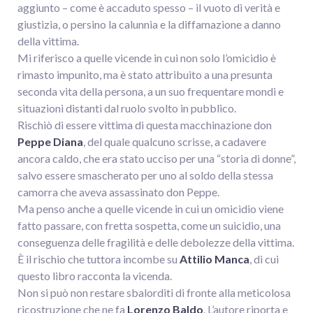
aggiunto – come è accaduto spesso – il vuoto di verità e
giustizia, o persino la calunnia e la diffamazione a danno
della vittima.
Mi riferisco a quelle vicende in cui non solo l’omicidio è
rimasto impunito, ma è stato attribuito a una presunta
seconda vita della persona, a un suo frequentare mondi e
situazioni distanti dal ruolo svolto in pubblico.
Rischiò di essere vittima di questa macchinazione don
Peppe Diana
, del quale qualcuno scrisse, a cadavere
ancora caldo, che era stato ucciso per una “storia di donne”,
salvo essere smascherato per uno al soldo della stessa
camorra che aveva assassinato don Peppe.
Ma penso anche a quelle vicende in cui un omicidio viene
fatto passare, con fretta sospetta, come un suicidio, una
conseguenza delle fragilità e delle debolezze della vittima.
È il rischio che tuttora incombe su
Attilio Manca
, di cui
questo libro racconta la vicenda.
Non si può non restare sbalorditi di fronte alla meticolosa
ricostruzione che ne fa
Lorenzo Baldo
. L’autore riporta e