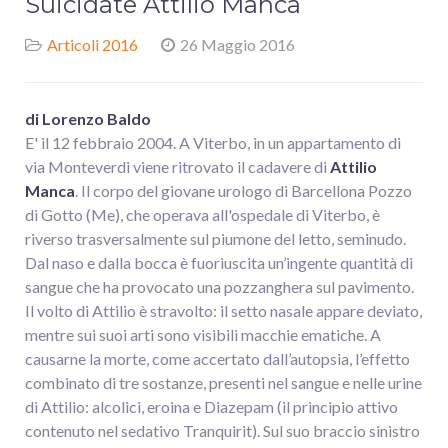
Suicidate Attilio Manca
Articoli 2016
26 Maggio 2016
di Lorenzo Baldo
E' il 12 febbraio 2004. A Viterbo, in un appartamento di
via Monteverdi viene ritrovato il cadavere di
Attilio
Manca
. Il corpo del giovane urologo di Barcellona Pozzo
di Gotto (Me), che operava all'ospedale di Viterbo, è
riverso trasversalmente sul piumone del letto, seminudo.
Dal naso e dalla bocca è fuoriuscita un’ingente quantità di
sangue che ha provocato una pozzanghera sul pavimento.
Il volto di Attilio è stravolto: il setto nasale appare deviato,
mentre sui suoi arti sono visibili macchie ematiche. A
causarne la morte, come accertato dall’autopsia, l’effetto
combinato di tre sostanze, presenti nel sangue e nelle urine
di Attilio: alcolici, eroina e Diazepam (il principio attivo
contenuto nel sedativo Tranquirit). Sul suo braccio sinistro