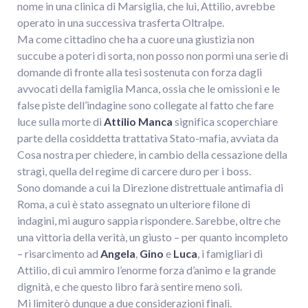
nome in una clinica di Marsiglia, che lui, Attilio, avrebbe
operato in una successiva trasferta Oltralpe.
Ma come cittadino che ha a cuore una giustizia non
succube a poteri di sorta, non posso non pormi una serie di
domande di fronte alla tesi sostenuta con forza dagli
avvocati della famiglia Manca, ossia che le omissioni e le
false piste dell’indagine sono collegate al fatto che fare
luce sulla morte di
Attilio Manca
significa scoperchiare
parte della cosiddetta trattativa Stato-mafia, avviata da
Cosa nostra per chiedere, in cambio della cessazione della
stragi, quella del regime di carcere duro per i boss.
Sono domande a cui la Direzione distrettuale antimafia di
Roma, a cui è stato assegnato un ulteriore filone di
indagini, mi auguro sappia rispondere. Sarebbe, oltre che
una vittoria della verità, un giusto – per quanto incompleto
– risarcimento ad
Angela
,
Gino
e
Luca
, i famigliari di
Attilio, di cui ammiro l’enorme forza d’animo e la grande
dignità, e che questo libro farà sentire meno soli.
Mi limiterò dunque a due considerazioni finali.