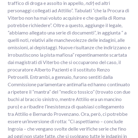
traffico di droga e assolto in appello,
ndr
) ed altri
personaggi collegati ad Attilio”. Tabulati “che la Procura di
Viterbo non ha mai voluto acquisire e che quella di Roma
potrebbe richiedere”. Oltre a questo, aggiunge il legale,
“abbiamo allegato una serie di documenti”, in aggiunta “ a
quelli noti, relativi alle manchevolezze delle indagini, alle
omissioni, ai depistaggi. Nuove risultanze che indirizzano e
irrobustiscono la pista mafiosa” repentinamente scartata
dai magistrati di Viterbo che si occuparono del caso, il
procuratore Alberto Pazienti e il sostituto Renzo
Petroselli. Entrambi, a gennaio, furono sentiti dalla
Commissione parlamentare antimafia ed hanno continuato
a ripetere il “mantra” del “medico tossico” (trovato con due
buchi al braccio sinistro, mentre Attilio era un mancino
puro) e a ribadire l’inesistenza di qualsiasi collegamento
tra Attilio e Bernardo Provenzano. Ora, però, ci potrebbe
essere un’inversione di rotta: “Ci aspettiamo – conclude
Ingroia – che vengano svolte delle verifiche serie che fino
ad oggi non state fatte, che si svolgano tutte le indagini in