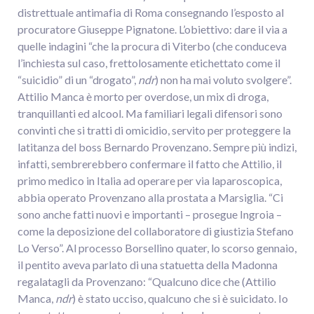
distrettuale antimafia di Roma consegnando l’esposto al
procuratore Giuseppe Pignatone. L’obiettivo: dare il via a
quelle indagini “che la procura di Viterbo (che conduceva
l’inchiesta sul caso, frettolosamente etichettato come il
“suicidio” di un “drogato”,
ndr
) non ha mai voluto svolgere”.
Attilio Manca è morto per overdose, un mix di droga,
tranquillanti ed alcool. Ma familiari legali difensori sono
convinti che si tratti di omicidio, servito per proteggere la
latitanza del boss Bernardo Provenzano. Sempre più indizi,
infatti, sembrerebbero confermare il fatto che Attilio, il
primo medico in Italia ad operare per via laparoscopica,
abbia operato Provenzano alla prostata a Marsiglia. “Ci
sono anche fatti nuovi e importanti – prosegue Ingroia –
come la deposizione del collaboratore di giustizia Stefano
Lo Verso”. Al processo Borsellino quater, lo scorso gennaio,
il pentito aveva parlato di una statuetta della Madonna
regalatagli da Provenzano: “Qualcuno dice che (Attilio
Manca,
ndr
) è stato ucciso, qualcuno che si è suicidato. Io