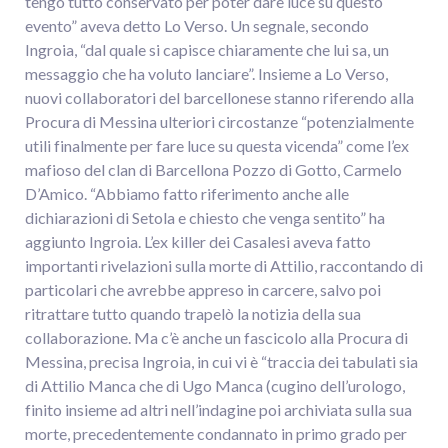
tengo tutto conservato per poter dare luce su questo
evento” aveva detto Lo Verso. Un segnale, secondo
Ingroia, “dal quale si capisce chiaramente che lui sa, un
messaggio che ha voluto lanciare”. Insieme a Lo Verso,
nuovi collaboratori del barcellonese stanno riferendo alla
Procura di Messina ulteriori circostanze “potenzialmente
utili finalmente per fare luce su questa vicenda” come l’ex
mafioso del clan di Barcellona Pozzo di Gotto, Carmelo
D’Amico. “Abbiamo fatto riferimento anche alle
dichiarazioni di Setola e chiesto che venga sentito” ha
aggiunto Ingroia. L’ex killer dei Casalesi aveva fatto
importanti rivelazioni sulla morte di Attilio, raccontando di
particolari che avrebbe appreso in carcere, salvo poi
ritrattare tutto quando trapelò la notizia della sua
collaborazione. Ma c’è anche un fascicolo alla Procura di
Messina, precisa Ingroia, in cui vi è “traccia dei tabulati sia
di Attilio Manca che di Ugo Manca (cugino dell’urologo,
finito insieme ad altri nell’indagine poi archiviata sulla sua
morte, precedentemente condannato in primo grado per