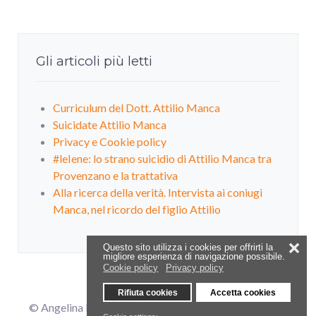
Gli articoli più letti
Curriculum del Dott. Attilio Manca
Suicidate Attilio Manca
Privacy e Cookie policy
#leIene: lo strano suicidio di Attilio Manca tra
Provenzano e la trattativa
Alla ricerca della verità. Intervista ai coniugi
Manca, nel ricordo del figlio Attilio
❌
Questo sito utilizza i cookies per offrirti la
migliore esperienza di navigazione possibile.
Cookie policy
Privacy policy
Rifiuta cookies
Accetta cookies
© Angelina Manca - ginomanca34@alice.it |
Privacy e