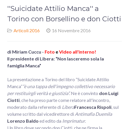
''Suicidate Attilio Manca'' a
Torino con Borsellino e don Ciotti
Articoli 2016
16 Novembre 2016
di Miriam Cuccu -
Foto
e
Video all'interno!
Il presidente di Libera: “Non lasceremo sola la
famiglia Manca”
La presentazione a Torino del libro “Suicidate Attilio
Manca”
“è una tappa dell'impegno collettivo necessario
per restituirgli verità e giustizia”.
Ne è convinto
don Luigi
Ciotti
, che ha preso parte come relatore all'incontro,
moderato dalla referente di
Libera
Francesca Rispoli
, sul
volume scritto dal vicedirettore di
Antimafia Duemila
Lorenzo Baldo
ed edito da
Imprimatur
.
Un libro dove secondo don Ciotti, che ne firma la