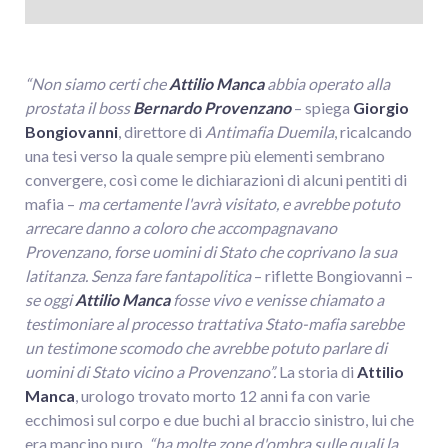
“Non siamo certi che
Attilio Manca
abbia operato alla
prostata il boss
Bernardo Provenzano
– spiega
Giorgio
Bongiovanni
, direttore di
Antimafia Duemila
, ricalcando
una tesi verso la quale sempre più elementi sembrano
convergere, così come le dichiarazioni di alcuni pentiti di
mafia –
ma certamente l'avrà visitato, e avrebbe potuto
arrecare danno a coloro che accompagnavano
Provenzano, forse uomini di Stato che coprivano la sua
latitanza. Senza fare fantapolitica
– riflette Bongiovanni –
se oggi
Attilio Manca
fosse vivo e venisse chiamato a
testimoniare al processo trattativa Stato-mafia sarebbe
un testimone scomodo che avrebbe potuto parlare di
uomini di Stato vicino a Provenzano”.
La storia di
Attilio
Manca
, urologo trovato morto 12 anni fa con varie
ecchimosi sul corpo e due buchi al braccio sinistro, lui che
era mancino puro,
“ha molte zone d'ombra sulle quali la