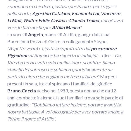
continuerò a chiedere giustizia per Paolo e per i ragazzi
della scorta,
Agostino Catalano
,
Emanuela Loi
,
Vincenzo
Li
Muli
,
Walter
Eddie Cosina
e
Claudio Traina
, finché avrò
voce lo farò anche per
Attilio Manca
”.
La voce di
Angela
, madre di Attilio, giunge dalla sua
Barcellona Pozzo di Gotto in collegamento Skype:
“Aspetto verità e giustizia soprattutto dal
procuratore
Pignatone
di Roma
che ha riaperto le indagini.
– dice –
Da
Viterbo ho ricevuto solo umiliazioni e sconfitte. Siamo
stanchi dei soprusi che subiamo quotidianamente da
parte di coloro che vogliono metterci a tacere”.
Ma per i
presenti in sala, tra cui spiccano i familiari del giudice
Bruno Caccia
ucciso nel 1983, questa donna che da 12
anni combatte insieme ai suoi familiari trova solo parole di
gratitudine:
“Dobbiamo lottare insieme, portare avanti la
nostra battaglia. A voi dico grazie per aver portato anche a
Torino il nome di Attilio”.