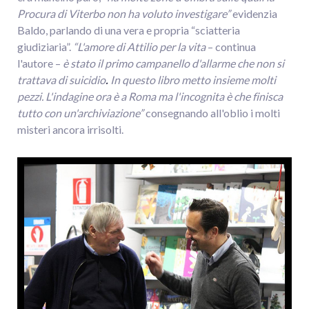
Procura di Viterbo non ha voluto investigare”
evidenzia
Baldo, parlando di una vera e propria “sciatteria
giudiziaria”.
“L'amore di Attilio per la vita
– continua
l'autore –
è stato il primo campanello d'allarme che non si
trattava di suicidio
.
In questo libro metto insieme molti
pezzi. L'indagine ora è a Roma ma l'incognita è che finisca
tutto con un'archiviazione”
consegnando all'oblio i molti
misteri ancora irrisolti.