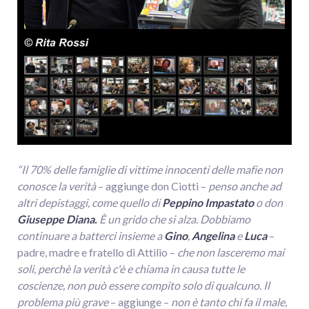
“Il 70% delle famiglie di vittime innocenti delle mafie non
conosce la verità
– aggiunge don Ciotti –
penso anche ad
altri depistaggi, come quello di
Peppino Impastato
o don
Giuseppe Diana.
È un grido che si alza. Dobbiamo
continuare a batterci insieme a
Gino
,
Angelina
e
Luca
–
padre, madre e fratello di Attilio –
che non lasceremo mai
soli, perchè la verità c'è e chiama in causa tutte le
coscienze, non può essere compito solo di qualcuno. Il
problema più grave
– aggiunge –
non è tanto chi fa il male,