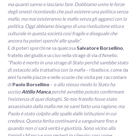
ma quanti sanno e lasciano fare. Dobbiamo unire le forze
degli onesti ricordando che può esistere una politica senza
mafie, ma mai esisteranno le mafie senza gli agganci con la
politica. Oggi abbiamo bisogno di una rivoluzione etica e
culturale in questa società così fragile e diseguale che
ancora ha poteri sporchi alle spalle”.
E di poteri sporchi ne sa qualcosa
Salvatore Borsellino
,
fratello del giudice ucciso nella strage di via d'Amelio:
“Paolo è morto in una strage di Stato perchè sarebbe stato
di ostacolo alla trattativa con la mafia
– ribadisce, come da
anni fa nelle piazze e nelle scuole che visita per raccontare
di
Paolo Borsellino
–
e allo stesso modo lo Stato ha
ucciso
Attilio Manca
perchè avrebbe potuto confermare
l'esistenza di quei dialoghi. Se mio fratello fosse stato
assassinato dalla mafia me ne sarei fatto una ragione, ma
Paolo è stato colpito alle spalle dalle istituzioni in cui
credeva. Questa ferita continuerà a sanguinare fino a
quando non ci sarà verità e giustizia. Sono vicino alla
famiglia Manca e non resterò in silenzio: così come