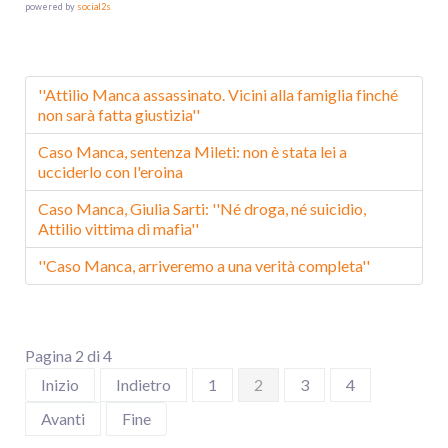
powered by
social2s
''Attilio Manca assassinato. Vicini alla famiglia finché
non sarà fatta giustizia''
Caso Manca, sentenza Mileti: non è stata lei a
ucciderlo con l'eroina
Caso Manca, Giulia Sarti: ''Né droga, né suicidio,
Attilio vittima di mafia''
''Caso Manca, arriveremo a una verità completa''
Pagina 2 di 4
Inizio
Indietro
1
2
3
4
Avanti
Fine