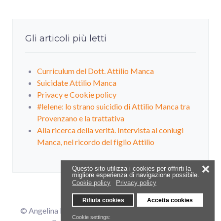
Gli articoli più letti
Curriculum del Dott. Attilio Manca
Suicidate Attilio Manca
Privacy e Cookie policy
#leIene: lo strano suicidio di Attilio Manca tra
Provenzano e la trattativa
Alla ricerca della verità. Intervista ai coniugi
Manca, nel ricordo del figlio Attilio
❌
Questo sito utilizza i cookies per offrirti la
migliore esperienza di navigazione possibile.
Cookie policy
Privacy policy
Rifiuta cookies
Accetta cookies
© Angelina Manca - ginomanca34@alice.it |
Privacy e
Cookie settings: