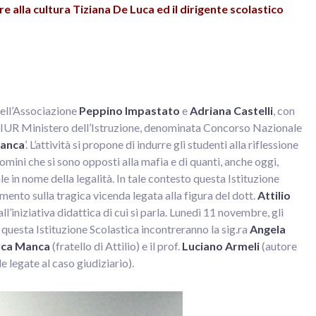
re alla cultura Tiziana De Luca ed il dirigente scolastico
 dell’Associazione
Peppino Impastato
e
Adriana Castelli
, con
MIUR Ministero dell’Istruzione, denominata Concorso Nazionale
Manca
’. L’attività si propone di indurre gli studenti alla riflessione
mini che si sono opposti alla mafia e di quanti, anche oggi,
e in nome della legalità. In tale contesto questa Istituzione
ento sulla tragica vicenda legata alla figura del dott.
Attilio
all’iniziativa didattica di cui si parla. Lunedì 11 novembre, gli
 questa Istituzione Scolastica incontreranno la sig.ra
Angela
uca Manca
(fratello di Attilio) e il prof.
Luciano Armeli
(autore
e legate al caso giudiziario).