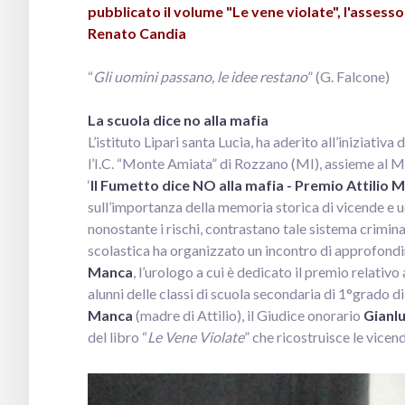
pubblicato il volume "Le vene violate", l'assesso
Renato Candia
“
Gli uomini passano, le idee restano
” (G. Falcone)
La scuola dice no alla mafia
L’istituto Lipari santa Lucia, ha aderito all’iniziativa
l’I.C. “Monte Amiata” di Rozzano (MI), assieme al 
‘
Il Fumetto dice NO alla mafia - Premio Attilio 
sull’importanza della memoria storica di vicende e uo
nonostante i rischi, contrastano tale sistema criminal
scolastica ha organizzato un incontro di approfondim
Manca
, l’urologo a cui è dedicato il premio relativo 
alunni delle classi di scuola secondaria di 1°grado di
Manca
(madre di Attilio), il Giudice onorario
Gianl
del libro “
Le Vene Violate
” che ricostruisce le vicend