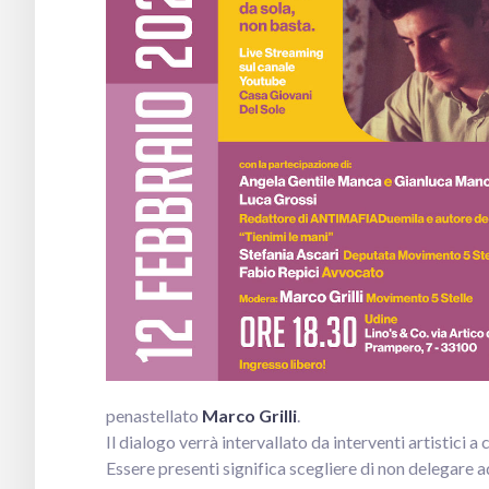
penastellato
Marco Grilli
.
Il dialogo verrà intervallato da interventi artistici a
Essere presenti significa scegliere di non delegare ad