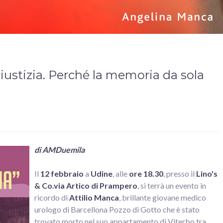
Giustizia. Perché la memoria da sola
di AMDuemila
Il
12 febbraio
a
Udine
, alle
ore 18.30
, presso il
Lino's
& Co.
via Artico di Prampero
, si terrà un evento in
ricordo di
Attilio Manca
, brillante giovane medico
urologo di Barcellona Pozzo di Gotto che è stato
trovato morto nel suo appartamento di Viterbo tra