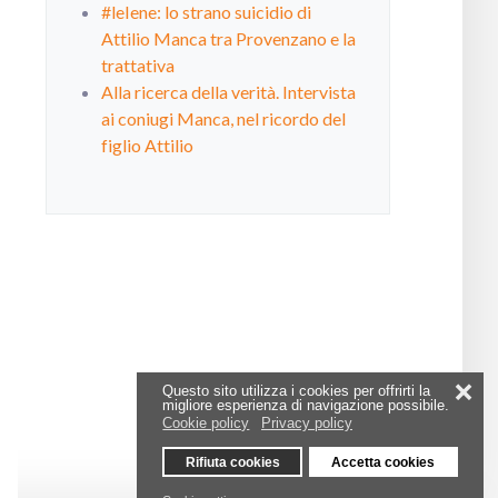
#leIene: lo strano suicidio di
Attilio Manca tra Provenzano e la
trattativa
Alla ricerca della verità. Intervista
ai coniugi Manca, nel ricordo del
figlio Attilio
❌
Questo sito utilizza i cookies per offrirti la
migliore esperienza di navigazione possibile.
Cookie policy
Privacy policy
Rifiuta cookies
Accetta cookies