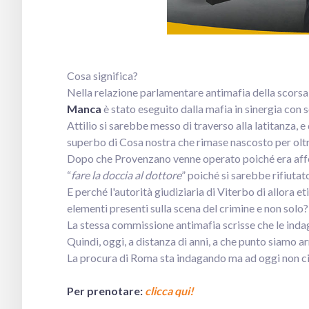
Cosa significa?
Nella relazione parlamentare antimafia della scorsa 
Manca
è stato eseguito dalla mafia in sinergia con s
Attilio si sarebbe messo di traverso alla latitanza, e
superbo di Cosa nostra che rimase nascosto per oltr
Dopo che Provenzano venne operato poiché era affet
“
fare la doccia al dottore
” poiché si sarebbe rifiutat
E perché l'autorità giudiziaria di Viterbo di allora 
elementi presenti sulla scena del crimine e non solo?
La stessa commissione antimafia scrisse che le indag
Quindi, oggi, a distanza di anni, a che punto siamo ar
La procura di Roma sta indagando ma ad oggi non ci s
Per prenotare:
clicca qui!