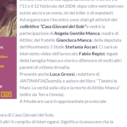
l'11 e il 12 febbraio del 2004: dopo oltre vent'anni non
esiste ancora un nome, né del killer o di mandanti.
Ad organizzare l'incontro sono stati gli attivisti del
collettivo “Casa Giovani del Sole”
e vedrà la
partecipazione di
Angela Gentile Manca
, madre di
Attilio; del fratello
Giancluca Manca
; della deputata
del Movimento 5 Stelle
Stefania Ascari
. Ci sarà un
intervento video dell'avvocato
Fabio Repici
, legale
della famiglia Manca e storico difensore di molti altri
parenti di vittime di mafia.
Presente anche
Luca Grossi
, redattore di
ANTIMAFIADuemila
, e autore del libro “Tienimi le
Mani. La verità sulla vita e la morte di Attilio Manca”
(edito da Terra Omnia).
A Moderare sarà il rappresentate provinciale
 cura di Casa Giovani del Sole.
 altri il compito di interrogarsi. Significa riconoscere che la