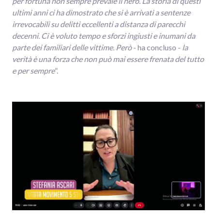
per fortuna non sempre prevale il nero. La storia di questi
ultimi anni ci ha dimostrato che si è arrivati a sentenze
irrevocabili su delitti eccellenti a distanza di parecchi
decenni. Ci è voluto tempo e sforzi ingiusti e inumani da
parte dei familiari delle vittime. Però
- ha concluso -
la
verità è una forza che non può mai essere frenata del tutto
e per sempre
”.