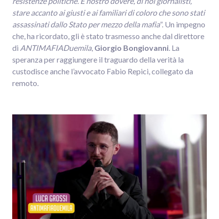
resistenze politiche. È nostro dovere, di noi giornalisti,
stare accanto ai giusti e ai familiari di coloro che sono stati
assassinati dallo Stato per mezzo della mafia
”. Un impegno
che, ha ricordato, gli è stato trasmesso anche dal direttore
di
ANTIMAFIADuemila
,
Giorgio Bongiovanni
. La
speranza per raggiungere il traguardo della verità la
custodisce anche l’avvocato Fabio Repici, collegato da
remoto.