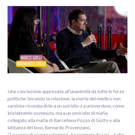
Una conclusione approvata all’unanimità da tutte le forze
politiche. Secondo la relazione, la morte del medico non
sarebbe riconducibile a un suicidio o a un’overdose, come
inizialmente sostenuto, ma a un omicidio di mafia
collegato alla mafia di Barcellona Pozzo di Gotto e alla
latitanza del boss Bernardo Provenzano.
“
Lo scopo di questa relazione
- ha spiegato Ascari -
è che