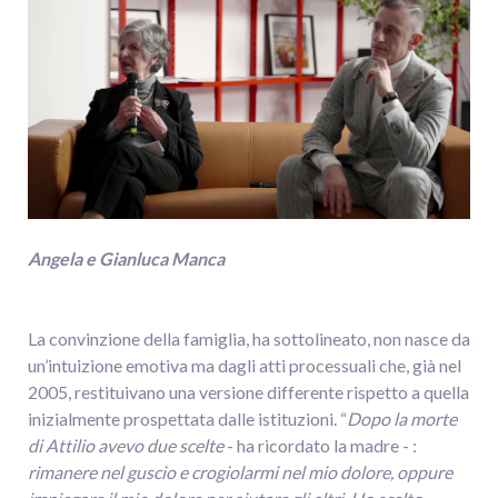
Angela e Gianluca Manca
La convinzione della famiglia, ha sottolineato, non nasce da
un’intuizione emotiva ma dagli atti processuali che, già nel
2005, restituivano una versione differente rispetto a quella
inizialmente prospettata dalle istituzioni. “
Dopo la morte
di Attilio avevo due scelte
- ha ricordato la madre - :
rimanere nel guscio e crogiolarmi nel mio dolore, oppure