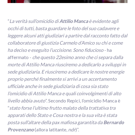
“
La verità sull’omicidio di
Attilio Manca
è evidente agli
occhi di tutti, basta guardare le foto del suo cadavere e
leggere alcuni atti giudiziari a partire dal racconto fatto dal
collaboratore di giustizia Carmelo d’Amico su chi e come
ha deciso e eseguito l’uccisione. Sono fiducioso
- ha
affermato -
che questo 22esimo anno che ci separa dalla
morte di Attilio Manca riusciremo a dedicarlo a sviluppi in
sede giudiziaria. E riusciremo a dedicare le nostre energie
proprio perché finalmente si arrivi a un accertamento
ufficiale anche in sede giudiziaria di cosa sia stato
l’omicidio di Attilio Manca e quali coinvolgimenti di alto
livello abbia avuto
”. Secondo Repici, l’omicidio Manca è
“
stato forse l’ultimo frutto malato della trattativa tra
apparati dello Stato e Cosa nostra e la sua vita è stata
posta sull’altare della pax mafiosa garantita da
Bernardo
Provenzano
(allora latitante,
ndr
)”.